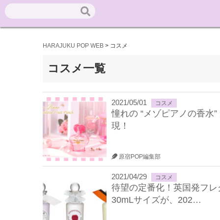
HARAJUKU POP WEB
>
コスメ
コスメ一覧
2021/05/01
コスメ
憧れの “メゾピアノの香水
現！
原宿POP編集部
2021/04/29
コスメ
待望の定番化！英国発フレ
30mLサイズが、202…