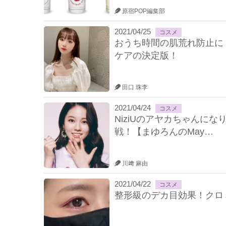
原宿POP編集部
2021/04/25
コスメ
おうち時間の肌荒れ防止に
ケアの決定版！
田口 珠李
2021/04/24
コスメ
NiziUのアヤカちゃんに
戦！【まゆろんのMay…
川﨑 麻由
2021/04/22
コスメ
整形級のデカ目効果！クロ