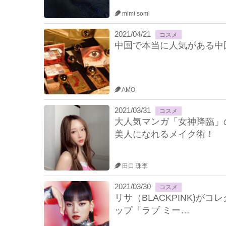
mimi somi
2021/04/21
コスメ
中国で本当に人気がある中
AMO
2021/03/31
コスメ
大人気マンガ「女神降臨」
美人になれるメイク術！
田口 珠李
2021/03/30
コスメ
リサ（BLACKPINK)
ップ「ラブ ミー…