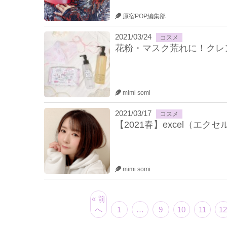
原宿POP編集部
2021/03/24
コスメ
花粉・マスク荒れに！クレ
mimi somi
2021/03/17
コスメ
【2021春】excel（
mimi somi
« 前
へ
1
…
9
10
11
12