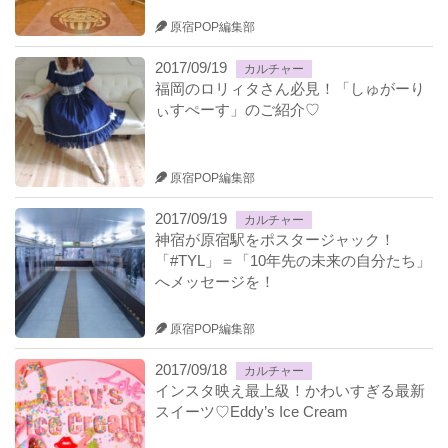
原宿POP編集部
2017/09/19
カルチャー
福岡のロリィタさん必見！「しゅがーり
ぃすぺーす」のご紹介♡
原宿POP編集部
2017/09/19
カルチャー
神宿が原宿駅をポスタージャック！
「#TYL」＝「10年先の未来の自分たち」
へメッセージを！
原宿POP編集部
2017/09/18
カルチャー
インスタ映え最上級！かわいすぎる最新
スイーツ♡Eddy’s Ice Cream