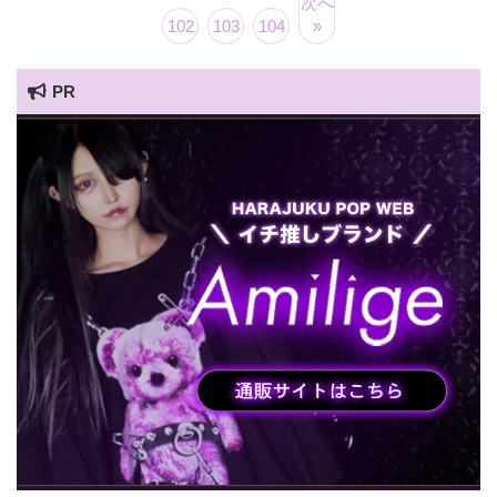
次へ
102
103
104
»
PR
HARAJUKU POP TV