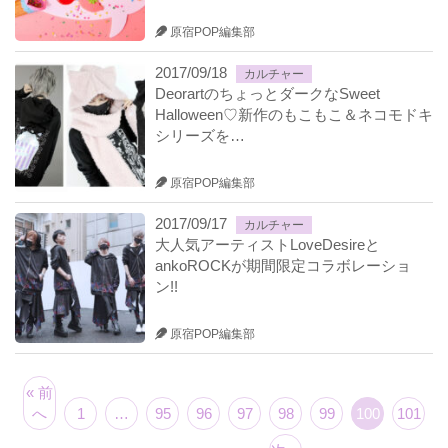
原宿POP編集部
2017/09/18
カルチャー
DeorartのちょっとダークなSweet
Halloween♡新作のもこもこ＆ネコモドキ
シリーズを…
原宿POP編集部
2017/09/17
カルチャー
大人気アーティストLoveDesireと
ankoROCKが期間限定コラボレーショ
ン!!
原宿POP編集部
« 前
へ
1
…
95
96
97
98
99
100
101