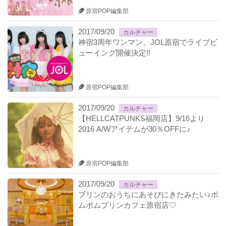
原宿POP編集部
2017/09/20
カルチャー
神宿3周年ワンマン、JOL原宿でライブビ
ューイング開催決定!!
原宿POP編集部
2017/09/20
カルチャー
【HELLCATPUNKS福岡店】9/16より
2016 A/Wアイテムが30％OFFに♪
原宿POP編集部
2017/09/20
カルチャー
プリンのおうちにあそびにきたみたい♪ポ
ムポムプリンカフェ原宿店♡