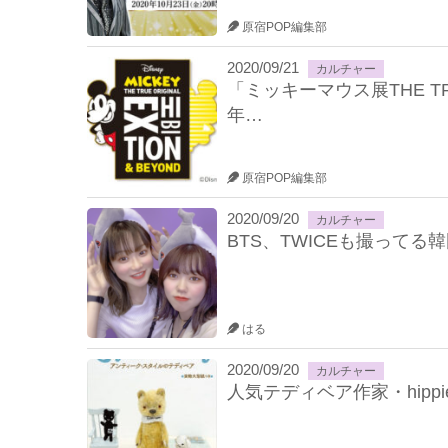
原宿POP編集部
2020/09/21
カルチャー
「ミッキーマウス展THE TRU
年…
原宿POP編集部
2020/09/20
カルチャー
BTS、TWICEも撮って
はる
2020/09/20
カルチャー
人気テディベア作家・hipp