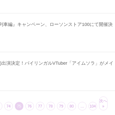
列車編』キャンペーン、ローソンストア100にて開催決
リア)出演決定！バイリンガルVTuber「アイムソラ」がメイ
次へ
74
75
76
77
78
79
80
…
104
»