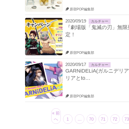
原宿POP編集部
2020/09/19
カルチャー
『劇場版「鬼滅の刃」無限
定！
原宿POP編集部
2020/09/17
カルチャー
GARNiDELiA(ガルニデ
リアとto…
原宿POP編集部
« 前
へ
1
…
70
71
72
73