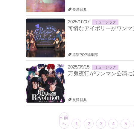
長澤智典
2025/10/07
ミュージック
可憐なアイボリーがワンマ
原宿POP編集部
2025/09/15
ミュージック
万鬼夜行がワンマン公演に
長澤智典
« 前
へ
1
2
3
4
5