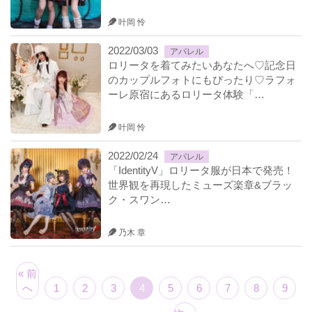
叶岡 怜
2022/03/03
アパレル
ロリータを着てみたいあなたへ♡記念日
のカップルフォトにもぴったり♡ラフォ
ーレ原宿にあるロリータ体験「…
叶岡 怜
2022/02/24
アパレル
「IdentityV」ロリータ服が日本で発売！
世界観を再現したミューズ楽章&ブラッ
ク・スワン…
乃木 章
« 前
へ
1
2
3
4
5
6
7
8
9