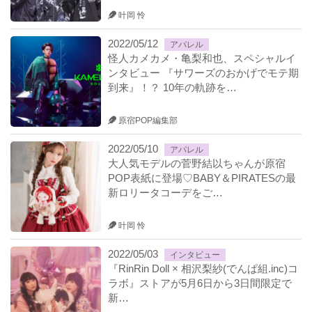
叶岡 怜
2022/05/12
アパレル
怪人カメカメ・亀梨和也、スペシャルイ
ンタビュー 『サワーズのおかげでモテ期
到来』！？ 10年の軌跡を…
原宿POP編集部
2022/05/10
アパレル
大人気モデルの菅野結以ちゃんが原宿
POP表紙に登場♡BABY＆PIRATESの最
新ロリータコーデをご…
叶岡 怜
2022/05/03
インタビュー
『RinRin Doll × 相沢梨紗(でんぱ組.inc)コ
ラボ』ストアが5月6日から3日間限定で
新…