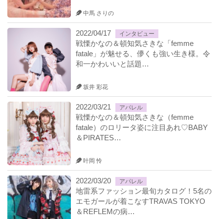
中馬 さりの
2022/04/17
インタビュー
戦慄かなの＆頓知気さきな「femme
fatale」が魅せる、儚くも強い生き様。令
和一かわいいと話題…
坂井 彩花
2022/03/21
アパレル
戦慄かなの＆頓知気さきな（femme
fatale）のロリータ姿に注目あれ♡BABY
＆PIRATES…
叶岡 怜
2022/03/20
アパレル
地雷系ファッション最旬カタログ！5名の
エモガールが着こなすTRAVAS TOKYO
＆REFLEMの病…