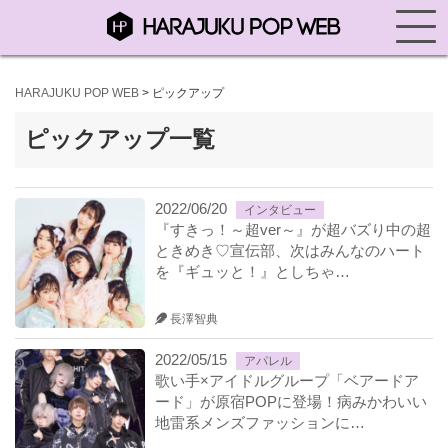
HARAJUKU POP WEB
>
ピックアップ
ピックアップ一覧
2022/06/20
インタビュー
『すきっ！～超ver～』が超バズり中の超
ときめき♡宣伝部、次はみんなのハート
を『ギュッと！』としちゃ…
長澤智典
2022/05/15
アパレル
歌い手×アイドルグループ「ベアードア
ード」が原宿POPに登場！病みかわいい
地雷系メンズファッションに…