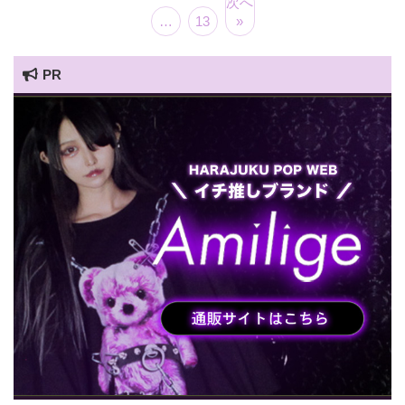
次へ
…
13
»
PR
HARAJUKU POP TV