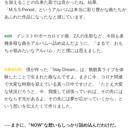
を加えることの出来た面では良かったね。結果、
「M.S.S.Period」というアルバムは本当に彩り豊かな曲たちが
あふれた作品になったなと感じています。
eoh
インストやボーカロイド曲、2人の生歌など、今回も多
種多様な曲をアルバムへ詰め込んだように、「まるで、おも
ちゃ箱みたいなアルバム」だと僕には思えました。
KIKKUN
僕が作った「Stay Dream」は、無観客ライブを体
験したことで生まれた曲なんですよ。まさに今、コロナ関連
で大変な時期を迎えている真っ只中ですけど。「たとえ大変
な状況だろうと、今、我慢して頑張っていれば、その先には
かならず光があるよ、その先には夢が広がっていくから」と
いう想いを伝えたくて作りました。
──まさに、”NOW”な想いもしっかり詰め込んだわけだ。