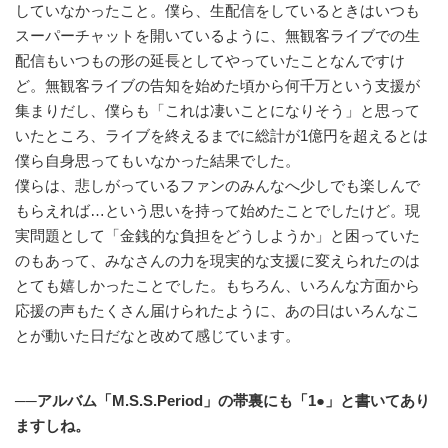
していなかったこと。僕ら、生配信をしているときはいつも
スーパーチャットを開いているように、無観客ライブでの生
配信もいつもの形の延長としてやっていたことなんですけ
ど。無観客ライブの告知を始めた頃から何千万という支援が
集まりだし、僕らも「これは凄いことになりそう」と思って
いたところ、ライブを終えるまでに総計が1億円を超えるとは
僕ら自身思ってもいなかった結果でした。
僕らは、悲しがっているファンのみんなへ少しでも楽しんで
もらえれば…という思いを持って始めたことでしたけど。現
実問題として「金銭的な負担をどうしようか」と困っていた
のもあって、みなさんの力を現実的な支援に変えられたのは
とても嬉しかったことでした。もちろん、いろんな方面から
応援の声もたくさん届けられたように、あの日はいろんなこ
とが動いた日だなと改めて感じています。
──アルバム「M.S.S.Period」の帯裏にも「1●」と書いてあり
ますしね。