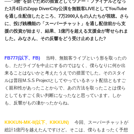
──”3密”を防ぐための措置としてツアー・ファイナルとなっ
た3月4日のZepp DiverCity公演を無観客LIVEとしてYouTube
を通し生配信したところ、7万2000人もの人たちが視聴。さら
に、投げ銭機能の「スーパーチャット」を通し配信前から支
援の投資が始まり、結果、1億円を超える支援金が寄せられま
した。みなさん、その反響をどう受け止めました?
FB777(以下、FB)
当時、無観客ライブという形を取ったの
も、ただライブを中止にするのではなく、僕らなりに何か出
来ることはないかと考えたうえでの措置でした。そのスタイ
ルは普段M.S.S Projectとしてやっているネット配信ともすご
く親和性があったことからで、あの方法を取ったことは僕ら
としてもすごく良い判断になったなと思っています。しか
も、反響がもの凄かったからね。
KIKKUN-MK-II(以下、KIKKUN)
今回、スーパーチャットが
総計1億円を越えたんですけど。そこは、僕らもまったく予想