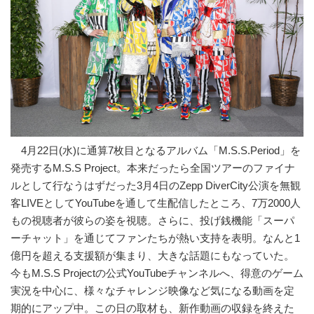
4月22日(水)に通算7枚目となるアルバム「M.S.S.Period」を
発売するM.S.S Project。本来だったら全国ツアーのファイナ
ルとして行なうはずだった3月4日のZepp DiverCity公演を無観
客LIVEとしてYouTubeを通して生配信したところ、7万2000人
もの視聴者が彼らの姿を視聴。さらに、投げ銭機能「スーパ
ーチャット」を通じてファンたちが熱い支持を表明。なんと1
億円を超える支援額が集まり、大きな話題にもなっていた。
今もM.S.S Projectの公式YouTubeチャンネルへ、得意のゲーム
実況を中心に、様々なチャレンジ映像など気になる動画を定
期的にアップ中。この日の取材も、新作動画の収録を終えた