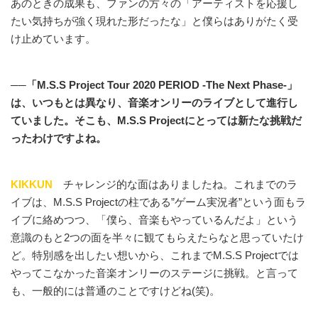
あのときの成果も、ファンの方々の「アーティストを応援し
たい気持ちが強く現れた形だったな」と僕らはありがたく受
け止めています。
──「M.S.S Project Tour 2020 PERIOD -The Next Phase-」
は、いつもとは異なり、音楽オンリーのライブとして進行し
ていました。そこも、M.S.S Projectにとっては新たな挑戦だ
ったわけですよね。
KIKKUN
チャレンジ的な面はありましたね。これまでのラ
イブは、M.S.S Projectの柱である”ゲーム実況者”という面もラ
イブに絡めつつ、「僕ら、音楽もやっているんだよ」という
意識のもと2つの面を半々に観てもらえたらなと思っていたけ
ど。特別感を出したい想いから、これまでM.S.S Projectでは
やってこなかった音楽オンリーのステージに挑戦。と言って
も、一般的には普通のことですけどね(笑)。