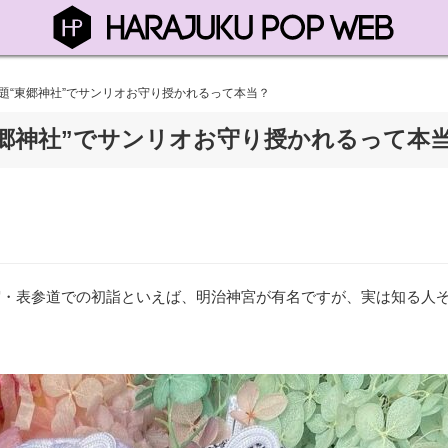
で話題“東郷神社”でサンリオお守り授かれるって本当？
“東郷神社”でサンリオお守り授かれるって本
原宿・表参道での初詣といえば、明治神宮が有名ですが、実は知る人