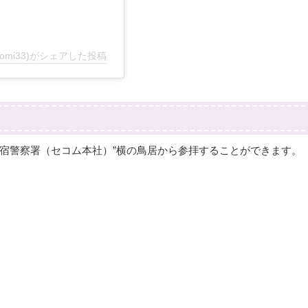
omi33)がシェアした投稿
原宿警察署（セコム本社）”横の鳥居から参拝することができます。