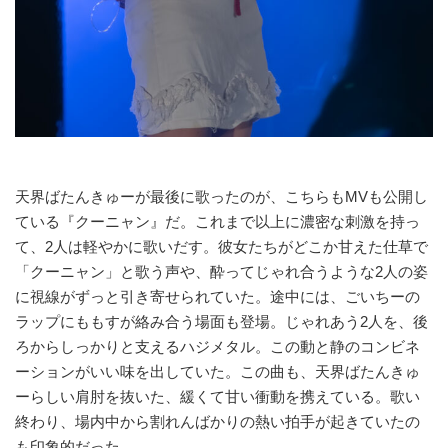
天界ばたんきゅーが最後に歌ったのが、こちらもMVも公開し
ている『クーニャン』だ。これまで以上に濃密な刺激を持っ
て、2人は軽やかに歌いだす。彼女たちがどこか甘えた仕草で
「クーニャン」と歌う声や、酔ってじゃれ合うような2人の姿
に視線がずっと引き寄せられていた。途中には、ごいちーの
ラップにももすが絡み合う場面も登場。じゃれあう2人を、後
ろからしっかりと支えるハジメタル。この動と静のコンビネ
ーションがいい味を出していた。この曲も、天界ばたんきゅ
ーらしい肩肘を抜いた、緩くて甘い衝動を携えている。歌い
終わり、場内中から割れんばかりの熱い拍手が起きていたの
も印象的だった。