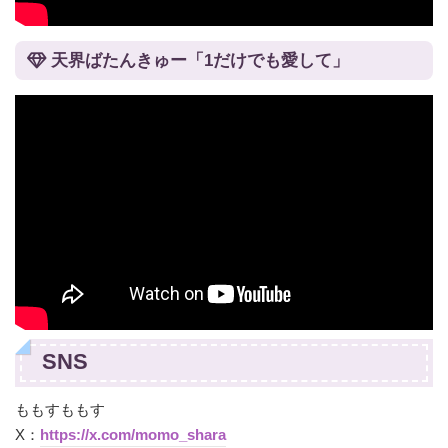
天界ばたんきゅー「1だけでも愛して」
SNS
ももすももす
X：
https://x.com/momo_shara