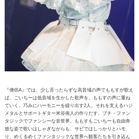
『僧侶A』では、少し舌ったらずな高音域の声でももすが歌え
ば、ごいちーは低音域を生かした歌声を、ももすの声に重ね
ていく。巧みにハーモニーを繰り出す2人。それを支えるハジ
メタルとサポートギター米谷侑人の作りだす、プチ・ファン
タジックでファンシーな音世界。ももすもごいちーも自由奔
放な姿で歌いはしゃぎながらも、サビではしっかりとハモ
り、めくるめくファンタジックな世界へ観客たちを引き込ん