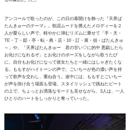
アンコールで歌ったのが、この日の幕開けを飾った『天界ば
たんきゅーのテーマ』。歌謡ムードを携えたメロディーを２
人が愛らしい声で、軽やかに弾むリズムに乗せて「手・天・
TE・丁・邸・亭・転・典・店・10・訂・展・偵・ばたんきゅ
～」や、「天界ばたんきゅー 君の甘い♡に的中 悪戯したら
お化けになれるぞ」とお化けのポーズをしながら歌うたび
に、自分もお化けになって彼女たちと一緒にはしゃぎたくな
る。ももすがハイトーンの声で、ごいちーが色の濃い声を持
って歌声を交わし、重ね合う。途中には、ももすとごいちー
が声を掛け合う場面も登場。スタイリッシュで跳ねたビート
の上で、ちょっとお洒落なモードも見せながら、3人は、一人
ひとりのハートをしっかりと奪っていった。