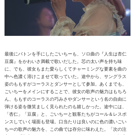
最後にバトンを手にしたごいちーも、ソロ曲の『人生は杏仁
豆腐』をかわいさ満載で歌いだした。芯の太い声を持ち味
に、でも、彼女もまた愛らしくてチャーミングな要素を曲の
中へ色濃く溶けこませて歌っていた。途中から、サングラス
姿のももすがコーラスとダンサーとして参加。あくまでも、
ごいちーをメインにすることで、彼女の歌声の魅力はもちろ
ん、ももすのコーラスの巧みさやダンサーという名の自由に
弾ける姿を微笑ましく見られたのも嬉しかった。途中には、
「杏仁」「豆腐」と、ごいちーと観客たちがコール＆レスポ
ンスしていく場面も登場。口当たりは良いのに色の濃いごい
ちーの歌声の魅力を、この曲では存分に味わえた。「次の注