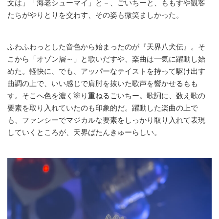
文は」「海老シューマイ」と－、ごいちーと、ももすや観客
たちがやりとりを交わす、その姿も微笑ましかった。
ふわふわっとした音色から始まったのが『天界八犬伝』。そ
こから「オゾン層～」と歌いだすや、楽曲は一気に躍動し始
めた。軽快に、でも、アッパーなテイストを持って駆け出す
曲調の上で、いい感じで肩肘を抜いた歌声を響かせるもも
す。そこへ色を濃く塗り重ねるごいちー。歌詞に、数え歌の
要素を取り入れていたのも印象的だ。躍動した楽曲の上で
も、ファンシーでマジカルな要素をしっかり取り入れて表現
していくところが、天界ばたんきゅーらしい。