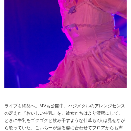
ライブも終盤へ。MVも公開中、ハジメタルのアレンジセンス
の冴えた『おいしい牛乳』を、彼女たちはより濃密にして、
ときに牛乳をゴクゴクと飲み干すような仕草も2人は見せなが
ら歌っていた。ごいちーが煽る姿に合わせてフロアからも声