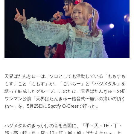
天界ばたんきゅーは、ソロとしても活動している「ももすも
もす」こと「ももす」が、「ごいちー」と「ハジメタル」を
誘って結成したグループ。このたび、天界ばたんきゅーの初
ワンマン公演「天界ばたんきゅー始音式〜痛いの痛いの頂く
ね〜」を、5月25日にSpotify O-Crestで行った。
ハジメタルのきっかけの音を合図に、「手・天・TE・丁・
邸・亭・転・典・店・10・訂・展・偵・ばたんきゅ～」と、