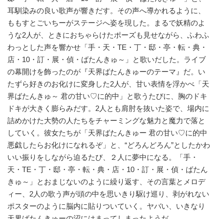
耳馴染みの良い歌声が響きだす。その声へ導かれるように、
ももすとごいちーがステージへ姿を現した。まるで妖精のよ
うな2人が、ときにおちゃらけたポーズも見せながら、ふわふ
わっとした声を響かせ「手・天・TE・丁・邸・亭・転・典・
店・10・訂・展・偵・ばたんきゅ～」と歌いだした。ライブ
の幕開けを飾ったのが『天界ばたんきゅーのテーマ』だ。い
たずら好きのお化けに変身した2人が、甘い表情を浮かべ「天
界ばたんきゅ～ 君の甘い♡に的中」と歌うたびに、胸のドキ
ドキが大きく膨らみだす。2人とも肩肘を抜いた姿で、場内に
詰めかけた大勢の人たちをチャーミングな魅力と魔力で落と
していく。彼女たちが「天界ばたんきゅー 君の甘い♡に的中
悪戯したらお化けになれるぞ」と、“どろんどろん”としたかわ
いい振りをしながら迫るたび、２人に夢中になる。「手・
天・TE・丁・邸・亭・転・典・店・10・訂・展・偵・ばたん
きゅ～」とおまじないのように繰り返す、その言葉とメロデ
ィー、2人の歌う声が頭の中を思いきり駆け巡り、剥がれない
ポスターのように脳内に貼りついていく。ヤバい、いきなり
天界ばたんきゅーの沼にはまってしまったようだ。