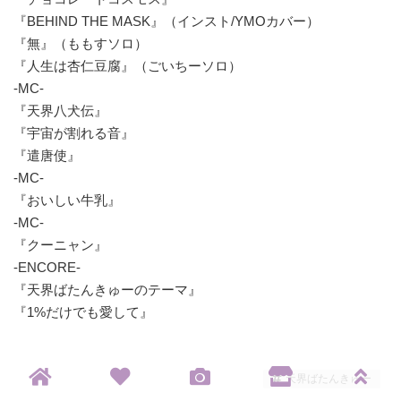
『BEHIND THE MASK』（インスト/YMOカバー）
『無』（ももすソロ）
『人生は杏仁豆腐』（ごいちーソロ）
-MC-
『天界八犬伝』
『宇宙が割れる音』
『遣唐使』
-MC-
『おいしい牛乳』
-MC-
『クーニャン』
-ENCORE-
『天界ばたんきゅーのテーマ』
『1%だけでも愛して』
天界ばたんきゅー