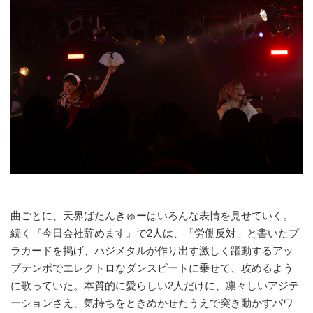
曲ごとに、天界ばたんきゅーはいろんな表情を見せていく。
続く『今日会社辞めます』で2人は、「労働反対」と書いたプ
ラカードを掲げ、ハジメタルが作り出す激しく躍動するアッ
プテンポでエレクトロなダンスビートに乗せて、攻めるよう
に歌っていた。本質的に愛らしい2人だけに、凛々しいアジテ
ーションさえ、気持ちをときめかせたうえで突き動かすパワ