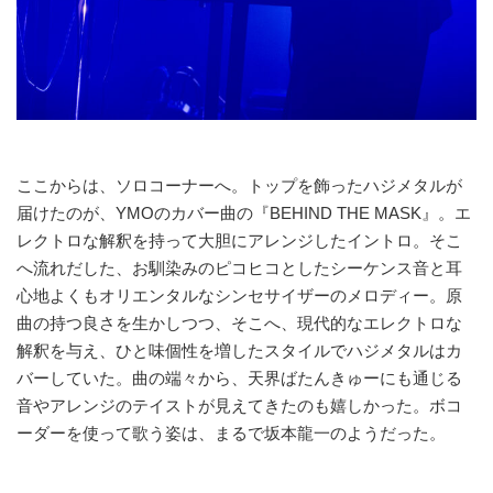
ここからは、ソロコーナーへ。トップを飾ったハジメタルが
届けたのが、YMOのカバー曲の『BEHIND THE MASK』。エ
レクトロな解釈を持って大胆にアレンジしたイントロ。そこ
へ流れだした、お馴染みのピコヒコとしたシーケンス音と耳
心地よくもオリエンタルなシンセサイザーのメロディー。原
曲の持つ良さを生かしつつ、そこへ、現代的なエレクトロな
解釈を与え、ひと味個性を増したスタイルでハジメタルはカ
バーしていた。曲の端々から、天界ばたんきゅーにも通じる
音やアレンジのテイストが見えてきたのも嬉しかった。ボコ
ーダーを使って歌う姿は、まるで坂本龍一のようだった。