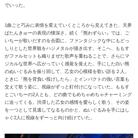
でいった。
1曲ごと巧みに表情を変えていくところから見えてきた、天界
ばたんきゅーの表現の懐深さ。続く『熊わずらい』では、ご
いちーが歌いだすのを合図に、ファンタジックな中にもどっ
しりとした世界観をハジメタルが描き出す。そこへ、ももす
がファルセットも織りまぜた歌声を重ねることで、さらにマ
ジカルな世界へ広がっていく感覚を覚えた。手にした白い熊
のぬいぐるみを振り回して、乙女の心模様を歌い語る２人。
ときに「熊を背負い投げしたら」とインパクトの強い言葉も
交えて歌う姿に、視線がずっと釘付けになっていた。ももす
とごいちーの2人とも、どの曲でもめちゃめちゃチャーミング
に迫ってくる。渋滞した乙女の感情を愛らしく歌う、その姿
を一つとして見逃してなるものかと、ぬいぐるみを手にはし
ゃぐ2人に視線をずーっと向け続けていた。