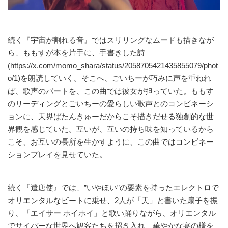
続く『宇宙が割れる音』ではスリリングなムードも描きなが
ら、ももすが本を片手に、手書きした詩
(https://x.com/momo_shara/status/2058705421435855079/phot
o/1)を朗読していく。そこへ、ごいちーが巧みに声を重ねれ
ば、歌声のパートを、この曲では彼女が担っていた。ももす
のリーディングとごいちーの愛らしい歌声とのコンビネーシ
ョンに、天界ばたんきゅーだからこそ描きだせる独創的な世
界観を感じていた。互いが、互いの持ち味を知っているから
こそ、お互いの長所を生かすように、この曲ではコンビネー
ションプレイを見せていた。
続く『遣唐使』では、”いやほい”の要素を持ったエレクトロで
オリエンタルなビートに乗せ、2人が「天」と書いた扇子を振
り、「エイサー ホイホイ」と歌い踊りながら、オリエンタル
でサイバーな世界へ観客たちを招き入れ、華やかな宴の様を