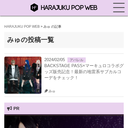
HARAJUKU POP WEB
>
みゅ の記事
みゅの投稿一覧
2024/02/05
アパレル
BACKSTAGE PASS×マーキュロコラボグ
ッズ販売記念！最新の地雷系サブカルコ
ーデをチェック！
みゅ
PR
HARAJUKU POP TV