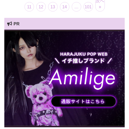
次へ
11
12
13
14
…
101
»
PR
HARAJUKU POP TV