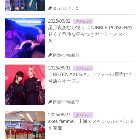
タカハシナナコ
2025/09/02
アパレル
星月夜あむが纏う♡ NIBBLE POISONの
甘くて危険な病みつきガーリースタイ
ル！
原宿POP編集部
2025/09/01
アパレル
「REZEN AXES-X」ラフォーレ原宿に2
号店をオープン
原宿POP編集部
2025/08/27
アパレル
axes femme、上海でスペシャルイベント
を開催