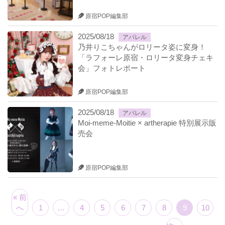
原宿POP編集部
2025/08/18
アパレル
乃井りこちゃんがロリータ姿に変身！
「ラフォーレ原宿・ロリータ変身チェキ
会」フォトレポート
原宿POP編集部
2025/08/18
アパレル
Moi-meme-Moitie × artherapie 特別展示販
売会
原宿POP編集部
« 前
へ
1
…
4
5
6
7
8
9
10