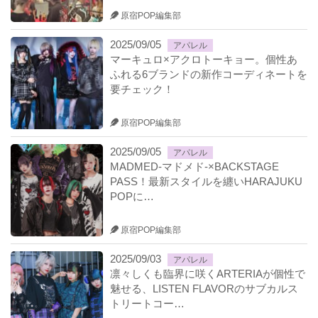
原宿POP編集部
2025/09/05
アパレル
マーキュロ×アクロトーキョー。個性あ
ふれる6ブランドの新作コーディネートを
要チェック！
原宿POP編集部
2025/09/05
アパレル
MADMED-マドメド-×BACKSTAGE
PASS！最新スタイルを纏いHARAJUKU
POPに…
原宿POP編集部
2025/09/03
アパレル
凛々しくも臨界に咲くARTERIAが個性で
魅せる、LISTEN FLAVORのサブカルス
トリートコー…