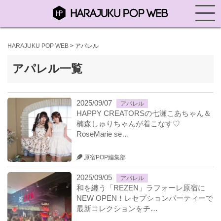
HARAJUKU POP WEB
>
アパレル
アパレル一覧
2025/09/07
アパレル
HAPPY CREATORSの七瀬こあちゃん＆
楠森しゅりちゃんが着こなす♡
RoseMarie se…
原宿POP編集部
2025/09/05
アパレル
和を纏う「REZEN」ラフォーレ原宿に
NEW OPEN！レセプションパーティーで
最新コレクションをチ…